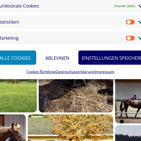
unktionale Cookies
Immer aktiv
en Sie auf
tatistiken
St
arketing
Ma
ALLE COOKIES
ABLEHNEN
EINSTELLUNGEN SPEICHER
Cookie-Richtlinie
Datenschutzerklärung
Impressum