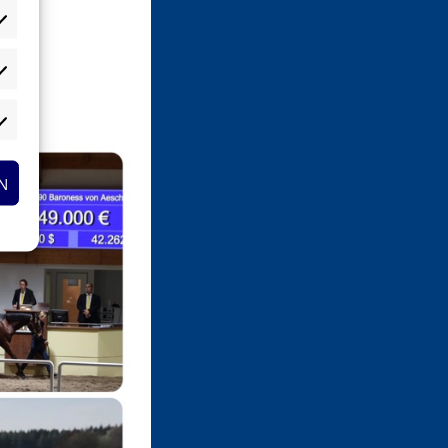
atistiken
rketing
N