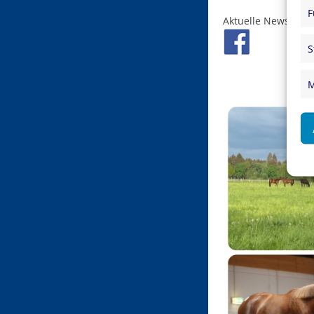
F
Aktuelle News find
S
M