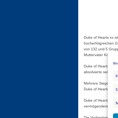
Duke of Hearts xx i
hocherfolgreichen Gr
von 132 und 5 Gruppe
Muttervater Königss
Wir
Duke of Hearts xx st
absolvierte seinen 
F
Mehrere Siegerfohle
S
Duke of Hearts als 
Duke of Hearts xx g
M
vermögendem Springe
Die Vorbesitzerin a