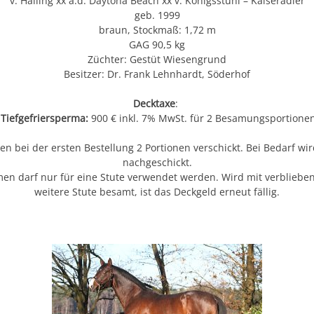
v. Halling xx a.d. Daytona Beach xx v. Königsstuhl – Kaiseradler
geb. 1999
braun, Stockmaß: 1,72 m
GAG 90,5 kg
Züchter: Gestüt Wiesengrund
Besitzer: Dr. Frank Lehnhardt, Söderhof
Decktaxe
:
Tiefgefriersperma:
900 € inkl. 7% MwSt. für 2 Besamungsportione
n bei der ersten Bestellung 2 Portionen verschickt. Bei Bedarf wir
nachgeschickt.
men darf nur für eine Stute verwendet werden. Wird mit verblie
weitere Stute besamt, ist das Deckgeld erneut fällig.