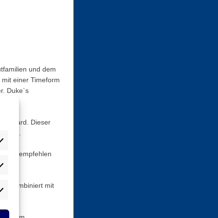
utfamilien und dem
t mit einer Timeform
er. Duke`s
f Harvard. Dieser
n 8,26.
iplinen empfehlen
atistiken
ie kombiniert mit
rketing
in einem