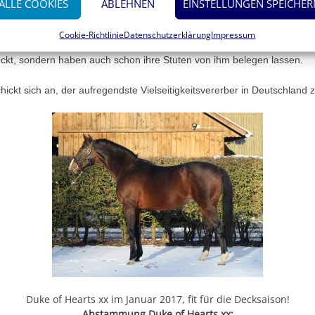
ALLE COOKIES
ABLEHNEN
EINSTELLUNGEN SPEICHER
ndheitszustand waren und dem amerikanischen Röntgenstandard ents
Cookie-Richtlinie
Datenschutzerklärung
Impressum
natskaderreiter der Sparte Vielseitigkeit haben sich nicht nur mit 
eckt, sondern haben auch schon ihre Stuten von ihm belegen lassen.
hickt sich an, der aufregendste Vielseitigkeitsvererber in Deutschland 
Duke of Hearts xx im Januar 2017, fit für die Decksaison!
Abstammung Duke of Hearts xx: