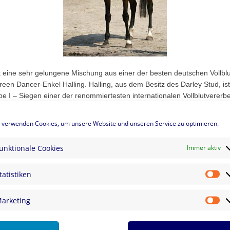
st eine sehr gelungene Mischung aus einer der besten deutschen Vollbl
een Dancer-Enkel Halling. Halling, aus dem Besitz des Darley Stud, is
 I – Siegen einer der renommiertesten internationalen Vollblutvererb
tuhl war der erste deutsche Triple Crown Gewinner.
 verwenden Cookies, um unsere Website und unseren Service zu optimieren.
ellte 2011 seinen ersten gekörten und leistungsgeprüften Sohn Duke o
Veranlagungstest mit einer Springnote von 9,5 und einer Gesamtnote vo
unktionale Cookies
Immer aktiv
n, Prämienstuten und hocherfolgreiche junge Sportpferde für alle Disz
tatistiken
einen besonderen Leistungsvererber.
St
ibt seinen Nachkommen oft überdurchschnittliche Grundgangarten mit, d
arketing
Ma
n, ein Beweis für seine außerordentliche Vererbungskraft sind.
us den USA betont, dass alle von ihr gekauften Nachkommen des Duke 