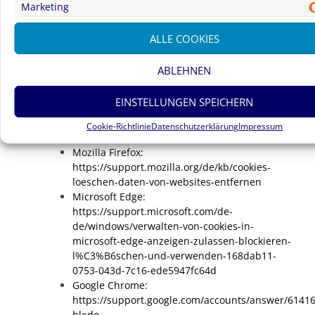
Marketing
Löschen von Cookies
ALLE COOKIES
Sie können einzelne Cookies oder den gesamten Cookie-
Bestand löschen. Darüber hinaus erhalten Sie
ABLEHNEN
Informationen und Anleitungen, wie diese Cookies gelöscht
oder deren Speicherung vorab blockiert werden können. Je
EINSTELLUNGEN SPEICHERN
nach Anbieter Ihres Browsers finden Sie die notwendigen
Informationen unter den nachfolgenden Links:
Cookie-Richtlinie
Datenschutzerklärung
Impressum
Mozilla Firefox:
https://support.mozilla.org/de/kb/cookies-
loeschen-daten-von-websites-entfernen
Microsoft Edge:
https://support.microsoft.com/de-
de/windows/verwalten-von-cookies-in-
microsoft-edge-anzeigen-zulassen-blockieren-
l%C3%B6schen-und-verwenden-168dab11-
0753-043d-7c16-ede5947fc64d
Google Chrome:
https://support.google.com/accounts/answer/61416
hl=de