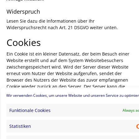
Widerspruch
Lesen Sie dazu die Informationen über Ihr
Widerspruchsrecht nach Art. 21 DSGVO weiter unten.
Cookies
Ein Cookie ist ein kleiner Datensatz, der beim Besuch einer
Website erstellt und auf dem System Websitebesuchers
zwischengespeichert wird. Wird der Server dieser Website
erneut vom Nutzer der Website aufgerufen, sendet der
Browser des Nutzers der Website das zuvor empfangenen
Cookie wieder zurück an den Server. Der Server kann die
durch dieses Verfahren erhaltenen Informationen
Wir verwenden Cookies, um unsere Website und unseren Service zu optimier
auswerten. Durch Cookies kann insbesondere das
Navigieren auf einer Website erleichtert werden.
Funktionale Cookies
Always ac
Ausführliche Informationen zum Thema Cookies, und
welche Cookies auf dieser Website zu welchem Zweck im
Statistiken
Einsatz sind, können Sie jederzeit in den Cookie-
Einstellungen aufrufen.